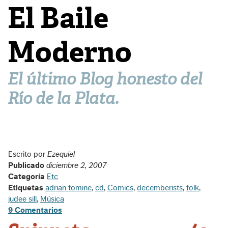
El Baile
Moderno
El último Blog honesto del
Río de la Plata.
Escrito por
Ezequiel
Publicado
diciembre 2, 2007
Categoría
Etc
Etiquetas
adrian tomine
,
cd
,
Comics
,
decemberists
,
folk
,
judee sill
,
Música
9 Comentarios