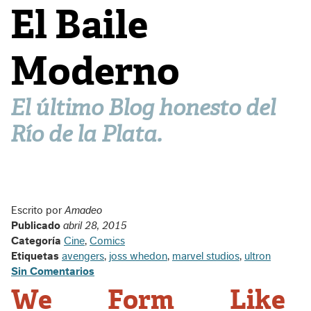
El Baile
Moderno
El último Blog honesto del
Río de la Plata.
Escrito por
Amadeo
Publicado
abril 28, 2015
Categoría
Cine
,
Comics
Etiquetas
avengers
,
joss whedon
,
marvel studios
,
ultron
Sin Comentarios
We Form Like