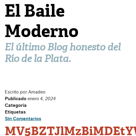
El Baile
Moderno
El último Blog honesto del
Río de la Plata.
Escrito por Amadeo
Publicado
enero 4, 2024
Categoría
Etiquetas
Sin Comentarios
MV5BZTJlMzBiMDEtY