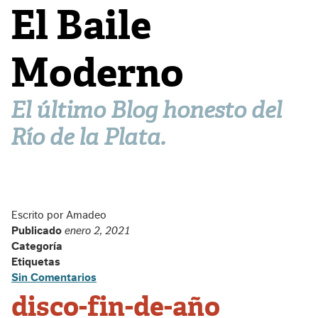
El Baile
Moderno
El último Blog honesto del
Río de la Plata.
Escrito por Amadeo
Publicado
enero 2, 2021
Categoría
Etiquetas
Sin Comentarios
disco-fin-de-año