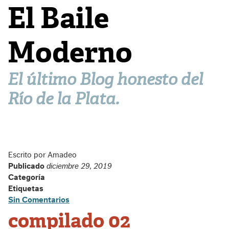
El Baile
Moderno
El último Blog honesto del
Río de la Plata.
Escrito por Amadeo
Publicado
diciembre 29, 2019
Categoría
Etiquetas
Sin Comentarios
compilado 02