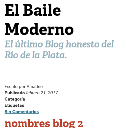
El Baile
Moderno
El último Blog honesto del
Río de la Plata.
Escrito por Amadeo
Publicado
febrero 21, 2017
Categoría
Etiquetas
Sin Comentarios
nombres blog 2