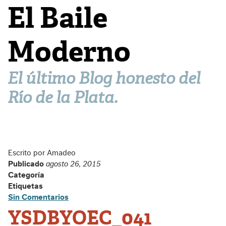
El Baile
Moderno
El último Blog honesto del
Río de la Plata.
Escrito por Amadeo
Publicado
agosto 26, 2015
Categoría
Etiquetas
Sin Comentarios
YSDBYOEC_041