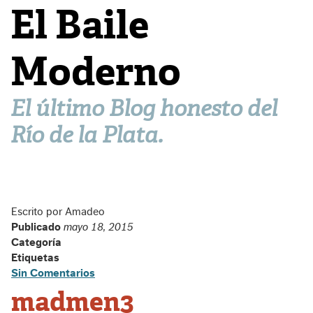
El Baile
Moderno
El último Blog honesto del
Río de la Plata.
Escrito por Amadeo
Publicado
mayo 18, 2015
Categoría
Etiquetas
Sin Comentarios
madmen3