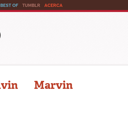
BEST OF
TUMBLR
ACERCA
o
lvin Marvin