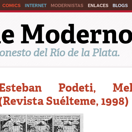
COMICS
INTERNET
MODERNISTAS
ENLACES
BLOGS
ile Modern
onesto del Río de la Plata.
Esteban Podeti, Me
(Revista Suélteme, 1998)