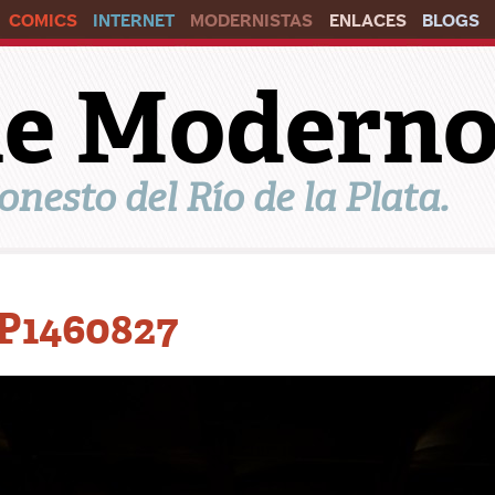
COMICS
INTERNET
MODERNISTAS
ENLACES
BLOGS
ile Modern
onesto del Río de la Plata.
P1460827