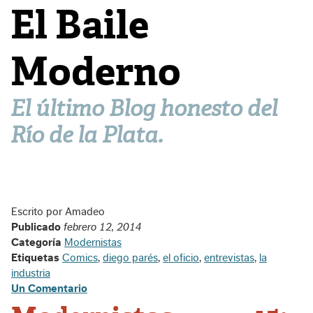
El Baile
Moderno
El último Blog honesto del
Río de la Plata.
Escrito por Amadeo
Publicado
febrero 12, 2014
Categoría
Modernistas
Etiquetas
Comics
,
diego parés
,
el oficio
,
entrevistas
,
la
industria
Un Comentario