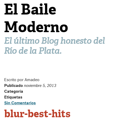
El Baile
Moderno
El último Blog honesto del
Río de la Plata.
Escrito por Amadeo
Publicado
noviembre 5, 2013
Categoría
Etiquetas
Sin Comentarios
blur-best-hits