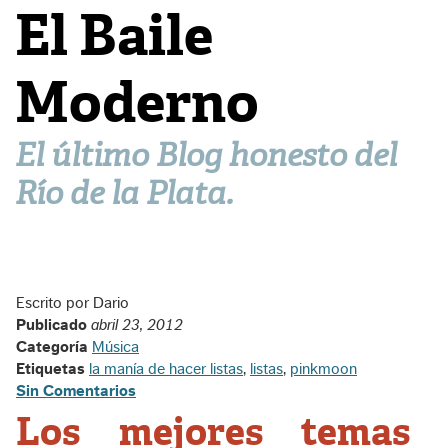
El Baile
Moderno
El último Blog honesto del
Río de la Plata.
Escrito por Dario
Publicado
abril 23, 2012
Categoría
Música
Etiquetas
la manía de hacer listas
,
listas
,
pinkmoon
Sin Comentarios
Los mejores temas