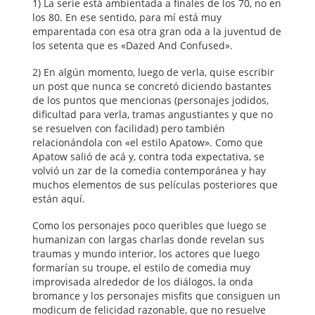
1) La serie está ambientada a finales de los 70, no en
los 80. En ese sentido, para mí está muy
emparentada con esa otra gran oda a la juventud de
los setenta que es «Dazed And Confused».
2) En algún momento, luego de verla, quise escribir
un post que nunca se concretó diciendo bastantes
de los puntos que mencionas (personajes jodidos,
dificultad para verla, tramas angustiantes y que no
se resuelven con facilidad) pero también
relacionándola con «el estilo Apatow». Como que
Apatow salió de acá y, contra toda expectativa, se
volvió un zar de la comedia contemporánea y hay
muchos elementos de sus películas posteriores que
están aquí.
Como los personajes poco queribles que luego se
humanizan con largas charlas donde revelan sus
traumas y mundo interior, los actores que luego
formarían su troupe, el estilo de comedia muy
improvisada alrededor de los diálogos, la onda
bromance y los personajes misfits que consiguen un
modicum de felicidad razonable, que no resuelve