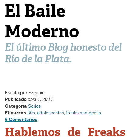
El Baile
Moderno
El último Blog honesto del
Río de la Plata.
Escrito por Ezequiel
Publicado
abril 1, 2011
Categoría
Series
Etiquetas
80s
,
adolescentes
,
freaks and geeks
6 Comentarios
Hablemos de Freaks