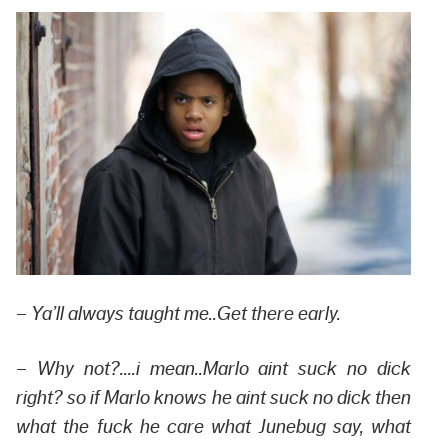
– Ya’ll always taught me..Get there early.
– Why not?….i mean..Marlo aint suck no dick
right? so if Marlo knows he aint suck no dick then
what the fuck he care what Junebug say, what