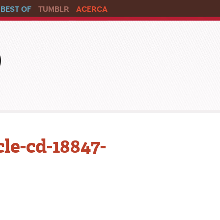
BEST OF
TUMBLR
ACERCA
o
le-cd-18847-