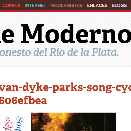
COMICS
INTERNET
MODERNISTAS
ENLACES
BLOGS
ile Modern
onesto del Río de la Plata.
van-dyke-parks-song-cyc
606efbea