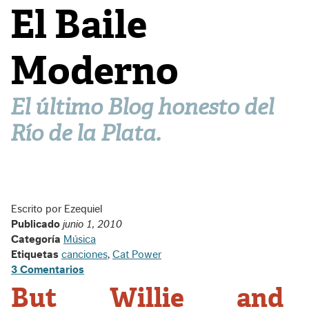
El Baile
Moderno
El último Blog honesto del
Río de la Plata.
Escrito por Ezequiel
Publicado
junio 1, 2010
Categoría
Música
Etiquetas
canciones
,
Cat Power
3 Comentarios
But Willie and