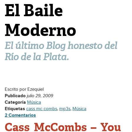
El Baile
Moderno
El último Blog honesto del
Río de la Plata.
Escrito por Ezequiel
Publicado
julio 29, 2009
Categoría
Música
Etiquetas
cass mc combs
,
mp3s
,
Música
2 Comentarios
Cass McCombs – You