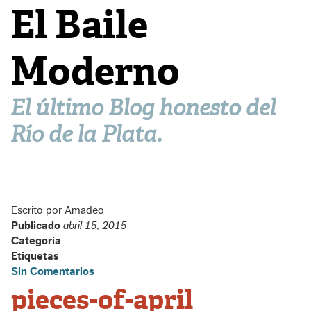
El Baile
Moderno
El último Blog honesto del
Río de la Plata.
Escrito por Amadeo
Publicado
abril 15, 2015
Categoría
Etiquetas
Sin Comentarios
pieces-of-april