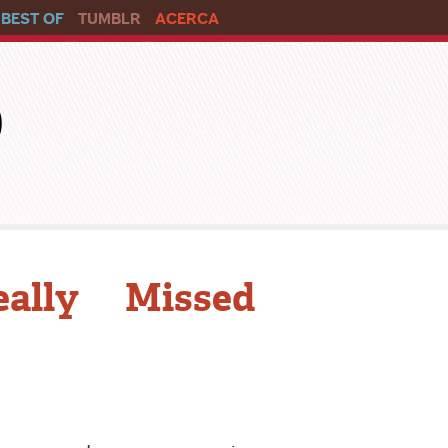
BEST OF
TUMBLR
ACERCA
o
ally Missed