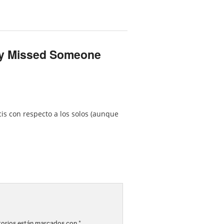
ly Missed Someone
s con respecto a los solos (aunque
torios están marcados con
*