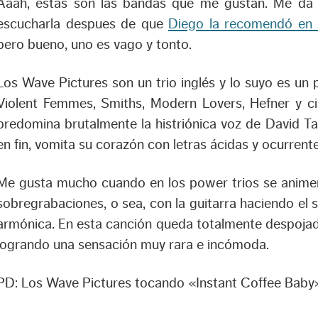
Aaah, estas son las bandas que me gustan. Me da
escucharla despues de que
Diego la recomendó en 
pero bueno, uno es vago y tonto.
Los Wave Pictures son un trio inglés y lo suyo es un
Violent Femmes, Smiths, Modern Lovers, Hefner y cia
predomina brutalmente la histriónica voz de David Tat
en fin, vomita su corazón con letras ácidas y ocurrente
Me gusta mucho cuando en los power trios se animen 
sobregrabaciones, o sea, con la guitarra haciendo el 
armónica. En esta canción queda totalmente despojado 
logrando una sensación muy rara e incómoda.
PD: Los Wave Pictures tocando «Instant Coffee Baby»