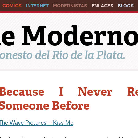
COMICS
INTERNET
MODERNISTAS
ENLACES
BLOGS
ile Modern
onesto del Río de la Plata.
Because I Never Re
Someone Before
The Wave Pictures – Kiss Me