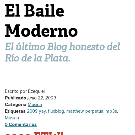
El Baile
Moderno
El último Blog honesto del
Río de la Plata.
Escrito por Ezequiel
Publicado
junio 22, 2009
Categoría
Música
Etiquetas
2009 yay
,
fluxblog
,
matthew perpetua
,
mp3s
,
Música
5 Comentarios