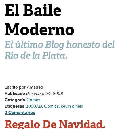
El Baile
Moderno
El último Blog honesto del
Río de la Plata.
Escrito por Amadeo
Publicado
diciembre 24, 2008
Categoría
Comics
Etiquetas
2000AD
,
Comics
,
kevin o'neill
2 Comentarios
Regalo De Navidad.