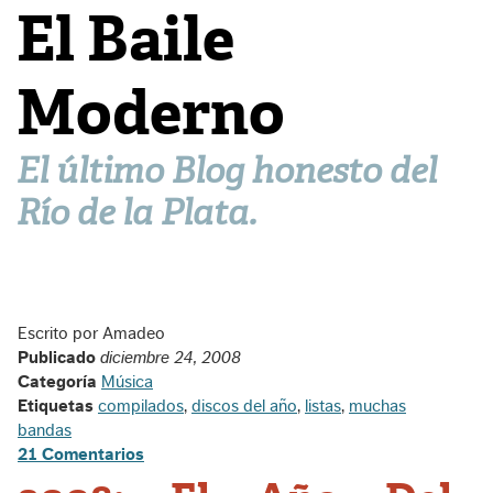
El Baile
Moderno
El último Blog honesto del
Río de la Plata.
Escrito por Amadeo
Publicado
diciembre 24, 2008
Categoría
Música
Etiquetas
compilados
,
discos del año
,
listas
,
muchas
bandas
21 Comentarios