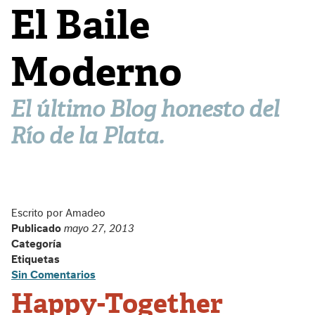
El Baile
Moderno
El último Blog honesto del
Río de la Plata.
Escrito por Amadeo
Publicado
mayo 27, 2013
Categoría
Etiquetas
Sin Comentarios
Happy-Together