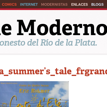
COMICS
INTERNET
MODERNISTAS
ENLACES
BLOGS
ile Modern
onesto del Río de la Plata.
a_summer’s_tale_frgran