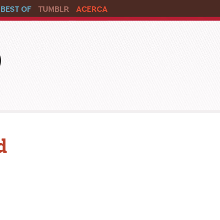
BEST OF
TUMBLR
ACERCA
o
d