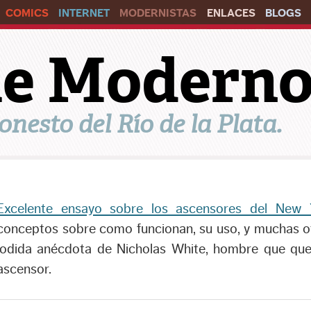
COMICS
INTERNET
MODERNISTAS
ENLACES
BLOGS
ile Modern
onesto del Río de la Plata.
Excelente ensayo sobre los ascensores del New 
conceptos sobre como funcionan, su uso, y muchas ot
jodida anécdota de Nicholas White, hombre que qu
ascensor.