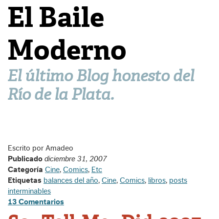
El Baile
Moderno
El último Blog honesto del
Río de la Plata.
Escrito por Amadeo
Publicado
diciembre 31, 2007
Categoría
Cine
,
Comics
,
Etc
Etiquetas
balances del año
,
Cine
,
Comics
,
libros
,
posts
interminables
13 Comentarios