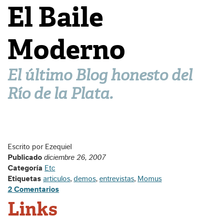
El Baile
Moderno
El último Blog honesto del
Río de la Plata.
Escrito por Ezequiel
Publicado
diciembre 26, 2007
Categoría
Etc
Etiquetas
articulos
,
demos
,
entrevistas
,
Momus
2 Comentarios
Links