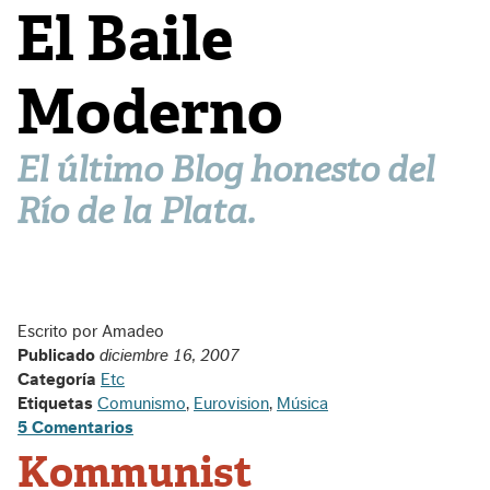
El Baile
Moderno
El último Blog honesto del
Río de la Plata.
Escrito por Amadeo
Publicado
diciembre 16, 2007
Categoría
Etc
Etiquetas
Comunismo
,
Eurovision
,
Música
5 Comentarios
Kommunist