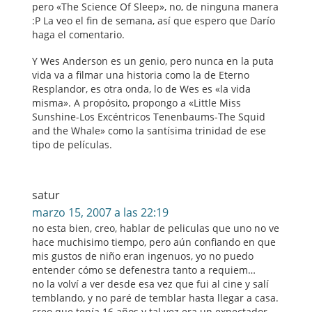
pero «The Science Of Sleep», no, de ninguna manera
:P La veo el fin de semana, así que espero que Darío
haga el comentario.
Y Wes Anderson es un genio, pero nunca en la puta
vida va a filmar una historia como la de Eterno
Resplandor, es otra onda, lo de Wes es «la vida
misma». A propósito, propongo a «Little Miss
Sunshine-Los Excéntricos Tenenbaums-The Squid
and the Whale» como la santísima trinidad de ese
tipo de películas.
satur
marzo 15, 2007 a las 22:19
no esta bien, creo, hablar de peliculas que uno no ve
hace muchisimo tiempo, pero aún confiando en que
mis gustos de niño eran ingenuos, yo no puedo
entender cómo se defenestra tanto a requiem…
no la volví a ver desde esa vez que fui al cine y salí
temblando, y no paré de temblar hasta llegar a casa.
creo que tenía 16 años y tal vez era un expectador