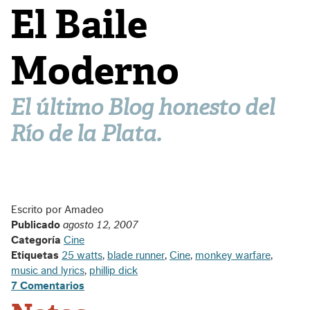
El Baile
Moderno
El último Blog honesto del
Río de la Plata.
Escrito por Amadeo
Publicado
agosto 12, 2007
Categoría
Cine
Etiquetas
25 watts
,
blade runner
,
Cine
,
monkey warfare
,
music and lyrics
,
phillip dick
7 Comentarios