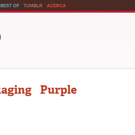
BEST OF
TUMBLR
ACERCA
o
aging Purple