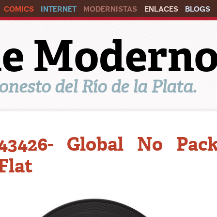
COMICS
INTERNET
MODERNISTAS
ENLACES
BLOGS
ile Modern
onesto del Río de la Plata.
43426- Global No Pack
Flat