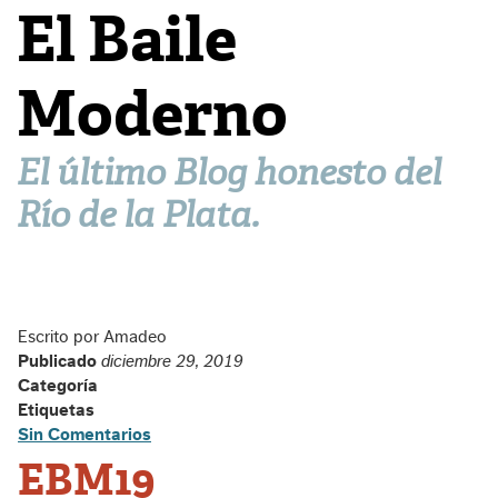
El Baile
Moderno
El último Blog honesto del
Río de la Plata.
Escrito por Amadeo
Publicado
diciembre 29, 2019
Categoría
Etiquetas
Sin Comentarios
EBM19