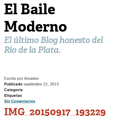
El Baile
Moderno
El último Blog honesto del
Río de la Plata.
Escrito por Amadeo
Publicado
septiembre 21, 2015
Categoría
Etiquetas
Sin Comentarios
IMG_20150917_193229