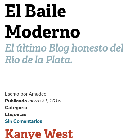
El Baile
Moderno
El último Blog honesto del
Río de la Plata.
Escrito por Amadeo
Publicado
marzo 31, 2015
Categoría
Etiquetas
Sin Comentarios
Kanye West